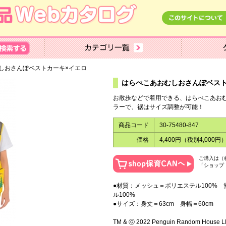
しおさんぽベストカーキ×イエロ
はらぺこあおむしおさんぽベスト
お散歩などで着用できる、はらぺこあお
ラーで、裾はサイズ調整が可能！
商品コード
30-75480-847
価格
4,400円（税別4,000円
ご購入は（
「ショップ
●材質：メッシュ＝ポリエステル100%
ル100%
●サイズ：身丈＝63cm 身幅＝60cm
TM & ⓒ 2022 Penguin Random House LLC,