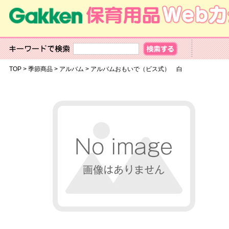
TOP
>
季節商品
>
アルバム
>
アルバムおもいで（ビス式） 白