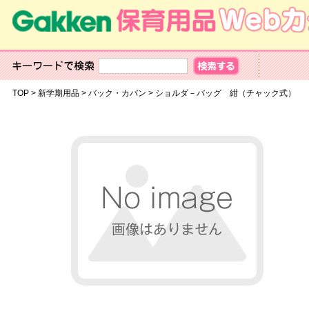
TOP
>
新学期用品
>
バック・カバン
>
ショルダ－バッグ 紺（チャック式）