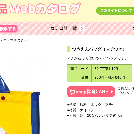
ッグ（マチつき）
つうえんバッグ（マチつき）
マチがあって使いやすいバッグです。
商品コード
30-77759-105
価格
930円（税別845円）
ご購入は（
「ショップ
●形状：底板・ホック・マチ付
●材質：ナイロン
●寸法：約（26.5×35.5×マチ9）cm