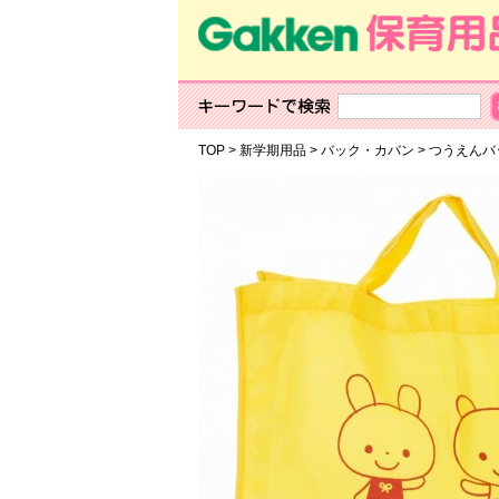
TOP
>
新学期用品
>
バック・カバン
>
つうえんバ