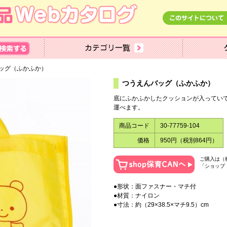
ッグ（ふかふか）
つうえんバッグ（ふかふか）
底にふかふかしたクッションが入ってい
運べます。
商品コード
30-77759-104
価格
950円（税別864円）
ご購入は（
「ショップ
●形状：面ファスナー・マチ付
●材質：ナイロン
●寸法：約（29×38.5×マチ9.5）cm