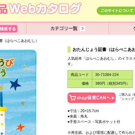
書（はらぺこあおむし）
おたんじょう証書（はらぺこあ
人気絵本「はらぺこあおむし」のイラス
す,.
商品コード
30-71084-224
価格
380円（税別345円）
ご購入は（
「ショップ
●寸法：20×15.7cm
●体裁：角丸
●手形スペース・写真ポケット付
※再生紙、および環境に配慮して作られ