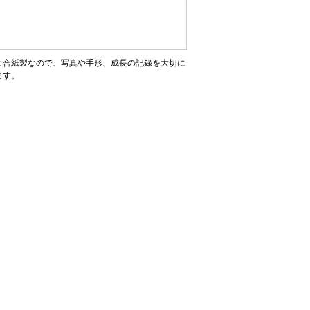
な合紙製なので、写真や手形、成長の記録を大切に
ます。