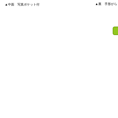
▲裏 手形がら
▲中面 写真ポケット付