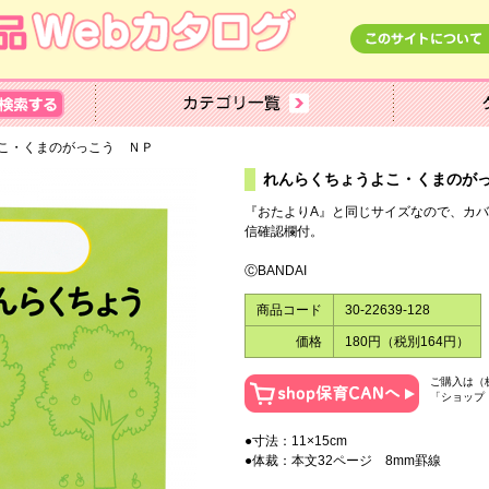
こ・くまのがっこう ＮＰ
れんらくちょうよこ・くまのが
『おたよりA』と同じサイズなので、カ
信確認欄付。
ⒸBANDAI
商品コード
30-22639-128
価格
180円（税別164円）
ご購入は（
「ショップ
●寸法：11×15cm
●体裁：本文32ページ 8mm罫線