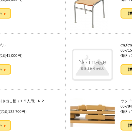
チテーブル
のびの
60-715
税別41,000円）
価格：1
引き出し棚（１５人用）Ｎ２
ウッド
60-784
（税別122,700円）
価格：7