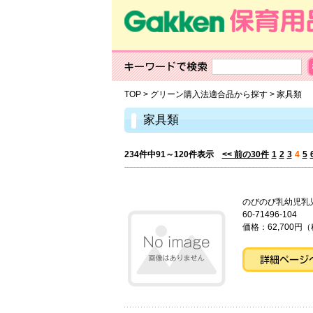
TOP
>
グリーン購入法適合品から探す
>
家具類
家具類
234件中91～120件表示
<< 前の30件
1
2
3
4
5
のびのび乳幼児乳
60-71496-104
価格：62,700円（