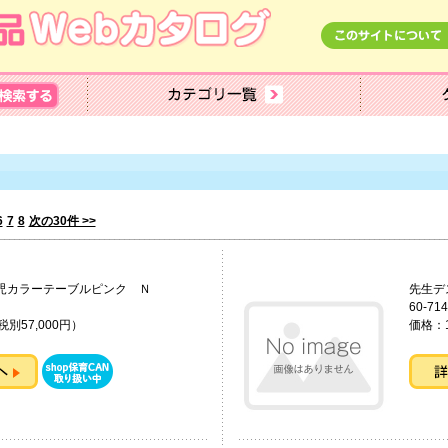
6
7
8
次の30件 >>
児カラーテーブルピンク Ｎ
先生
60-714
税別57,000円）
価格：1