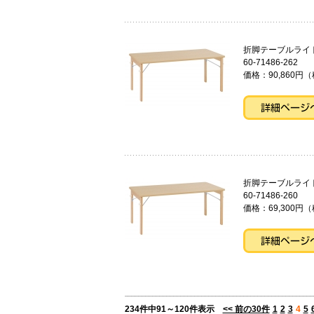
折脚テーブ
60-71486-262
価格：90,860円（
折脚テーブルライ
60-71486-260
価格：69,300円（
234件中91～120件表示
<< 前の30件
1
2
3
4
5