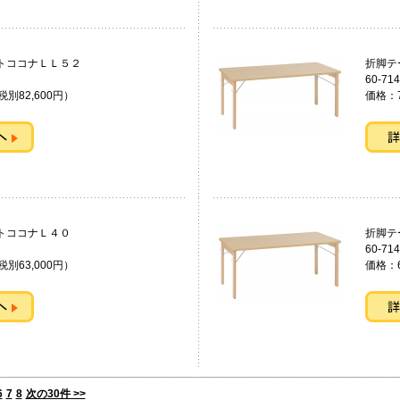
ルライトココナＬＬ５２
折脚テ
60-714
税別82,600円）
価格：7
トココナＬ４０
折脚テ
60-714
税別63,000円）
価格：6
6
7
8
次の30件 >>