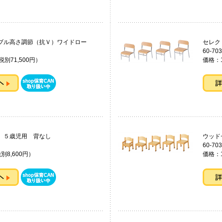
ブル高さ調節（抗Ｖ）ワイドロー
セレ
60-703
税別71,500円）
価格：1
ェアー ５歳児用 背なし
ウッ
60-703
別8,600円）
価格：1