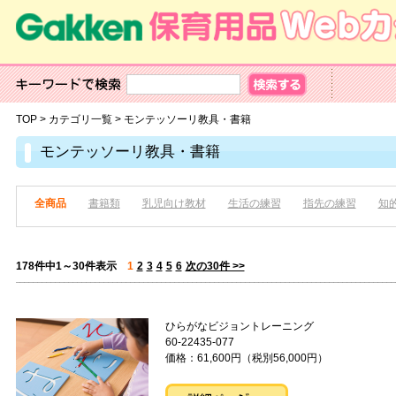
TOP
>
カテゴリ一覧
>
モンテッソーリ教具・書籍
モンテッソーリ教具・書籍
全商品
書籍類
乳児向け教材
生活の練習
指先の練習
知
178件中1～30件表示
1
2
3
4
5
6
次の30件 >>
ひらがなビジョントレーニング
60-22435-077
価格：61,600円（税別56,000円）