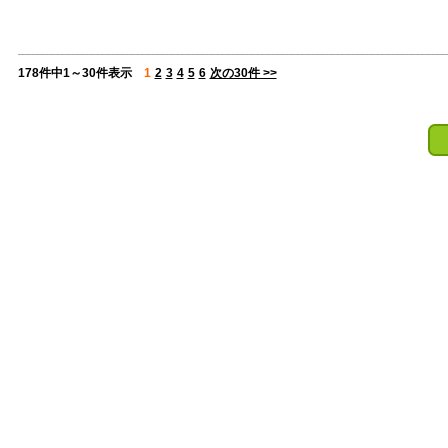
178件中1～30件表示
1
2
3
4
5
6
次の30件 >>