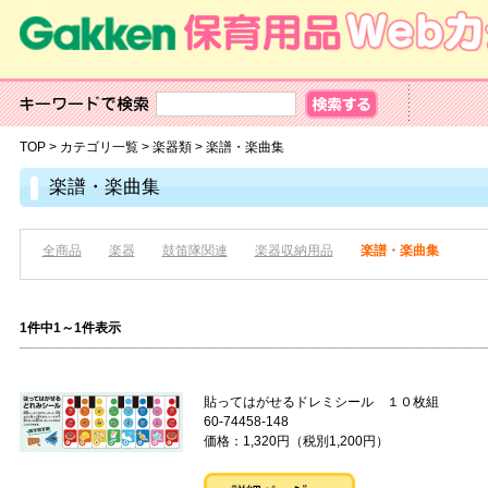
TOP
>
カテゴリ一覧
>
楽器類
>
楽譜・楽曲集
楽譜・楽曲集
全商品
楽器
鼓笛隊関連
楽器収納用品
楽譜・楽曲集
1件中1～1件表示
貼ってはがせるドレミシール １０
60-74458-148
価格：1,320円（税別1,200円）