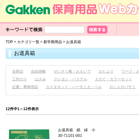
TOP
>
カテゴリ一覧
>
新学期用品
>
お道具箱
お道具箱
全商品
自由画帳
せいさく帳・おもいで
おたより
ワーク・
工作のり
はさみ
クレヨン・パステル
えのぐ・カラーセット
証書・事務用品
カスタネット・ハーモニカ・ベル
おしらせバサミ
12件中1～12件表示
お道具箱 紙 緑 小
30-71101-001